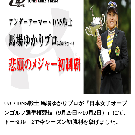
UA
・
DNS
戦士 馬場ゆかりプロが『日本女子オープ
ンゴルフ選手権競技（
9
月
29
日～
10
月
2
日）』にて、
トータル
+12
で今シーズン初勝利を挙げました。