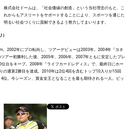
株式会社ドームは、「社会価値の創造」という当社理念のもと、こ
れからもアスリートをサポートすることにより、スポーツを通じた
明るい社会づくりに貢献できるよう努力してまいります。
リ）
cm。2002年にプロ転向し、ツアーデビューは2003年。2004年『ヨネ
アー初勝利した後、2005年、2006年、2007年ともに安定したプレ
0位台をキープ。2008年『ライフカードレディス』で、最終日にホー
の通算2勝目を達成。2010年は2位4回を含むトップ10入りが15回
ク4位。今シーズン、賞金女王となることを最も期待される一人。ビッ