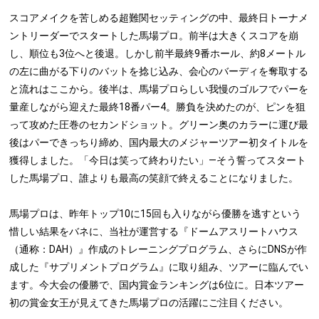
スコアメイクを苦しめる超難関セッティングの中、最終日トーナメ
ントリーダーでスタートした馬場プロ。前半は大きくスコアを崩
し、順位も3位へと後退。しかし前半最終9番ホール、約8メートル
の左に曲がる下りのバットを捻じ込み、会心のバーディを奪取する
と流れはここから。後半は、馬場プロらしい我慢のゴルフでパーを
量産しながら迎えた最終18番パー4。勝負を決めたのが、ピンを狙
って攻めた圧巻のセカンドショット。グリーン奥のカラーに運び最
後はパーできっちり締め、国内最大のメジャーツアー初タイトルを
獲得しました。「今日は笑って終わりたい」―そう誓ってスタート
した馬場プロ、誰よりも最高の笑顔で終えることになりました。
馬場プロは、昨年トップ10に15回も入りながら優勝を逃すという
惜しい結果をバネに、当社が運営する『ドームアスリートハウス
（通称：DAH）』作成のトレーニングプログラム、さらにDNSが作
成した『サプリメントプログラム』に取り組み、ツアーに臨んでい
ます。今大会の優勝で、国内賞金ランキングは6位に。日本ツアー
初の賞金女王が見えてきた馬場プロの活躍にご注目ください。