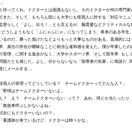
..。
と待ってくれ。ドクターとは面識もないし、そのドクターが何の専門家
てきた。そして、もちろん部にも大学にも怪我人に対する「対応マニュ
監督らしく「よし、出ろ！」とも言えるが、脳震盪などクリティカルな
.」とどうしようもなく「ふにゃふにゃ」になってしまう。将来のある学
いるのだ。勝った負けたなどよりもっと大事なものがある。直感的には
準、責任の所在が曖昧なことに相当な違和感を覚えた。僕が卒業したの
の管理」に関する進歩がなく、大学やスポーツ界、そして医学界...も
問題だとも感じた。よし、分からないなら「指導者の先輩」に相談だ..
督にメールする...。
怪我人の管理ってどうしている？ チームドクターってどんな人？」
「野球はチームドクターいないよ」
ん？ え？ チームドクターいない...って？ あれ、球とか当たった
「救急車呼ぶしかないよね」
試合にもドクターいないの？」
「看護師が来ているけど、ドクターは時々かな」