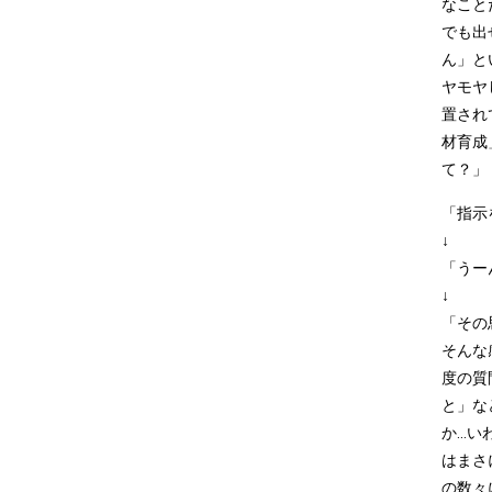
なこと
でも出
ん」と
ヤモヤ
置され
材育成
て？」
「指示
↓
「うー
↓
「その
そんな
度の質
と」な
か..
はまさ
の数々