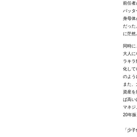
前任者
バッタ
身母体
だった
に茫然
同時に.
大人に
ラキラ
化して
のよう
また、
資産を
ば高い
マネジ
20年
「少子