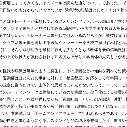
を何度こすってみても、そのメールは読んだ通りそのままであった。 
二日酔いかも分からないではないか...緊急時の対処はとにかく１分１秒
ことはトレーナーが常駐しているアメリカンフットボール部はまだマシ
合グランド全体をふと見渡してみる...高校生から大学生まで数百人を
るではないか。トレーナーは果たして何人いるのだろうか。競技は違う
。クラブ活動全体を統括する医師やトレーナーを学校で雇用すればどれ
時に、そんな取り組みを最初に行えば少なくとも法政体育会の信頼度は
その上で競技力が強化されれば知名度も上がり大学自体の人気も上がるだろ
く怪我や病気は毎年のように発生し、その原因などの傾向を調べて対策
、運動部はほとんどの事象に対して「都度都度」対応をして毎年同じ１
の規定に従うだけで、主体的な思考はほとんどないだろう。そして、こ
どのルーティンワークに終始しているのが実態だ。少子化による会費の
毎年同じこと」を繰り返しながら「青息吐息」というのが部活・連盟・
体を連盟・協会が主催するから「興行権」も同時にもつことになる。ア
だが、本来試合は「ホームアンドアウェー」で行われるべきであり、ホ
動が自然と進むようになる。スタンドなどの環境を整備したり、飲食や