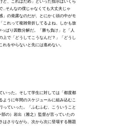
けど、これはだめ」といった指示はいくら
...そんなの僕じゃなくても大丈夫じゃ
感」の発露なのだが、とにかく頭の中がモ
「これって複雑骨折してるよね、しかも放
。やっぱり因数分解だ。「勝ち負け」と「人
の上で「どうしてこうなんだ？」「どうし
これをやらないと先には進めない。
ていった。そして学生に対しては「都度都
るように年間のスケジュールに組み込むこ
行っていった。「ふむふむ、こういうこと
ビー部の）岩出（雅之）監督が言っていたの
さはさりながら、次から次に登場する難題