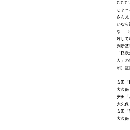
むむむ.
ちょっ
さん見
いなら
な..
錬して
判断基
「怪我
人」の
昭）監
安田「
大久保
安田「
大久保
安田「
大久保