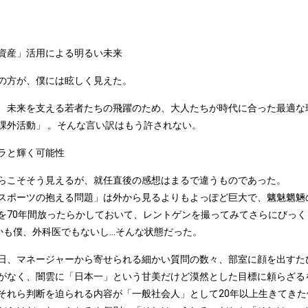
資産」活用による明るい未来
の方が、僕には眩しく見えた。
、未来を支える若者たちの飛躍のため、大人たちが時代に合った最適な
課外活動」 。そんな言い訳はもう許されない。
ラと輝く可能性
らこそそう見えるが、就任直後の感想はまるで違うものであった。
スポーツの抱える問題」は外から見るよりもよっぽど巨大で、魑魅魍魎の
を70年間放ったらかしておいて、レントゲンを撮ってみてさらにびっくり
.しかも僕、外科医でもないし...そんな状態だった。
日、マネージャーから寄せられる細かい質問の数々、部室に顔を出すた
がなく、闇雲に「日本一」という甘美だけど漠然とした目標に頼らざる
それら判断を迫られる内容が「一般社会人」として20年以上生きてき