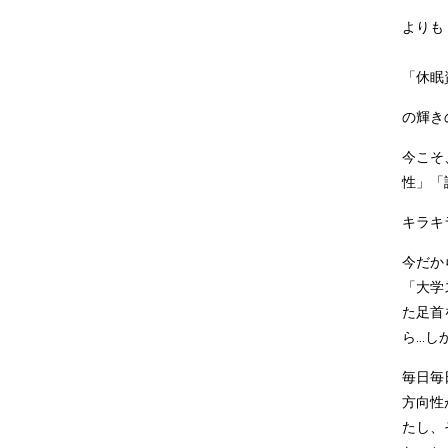
よりも
「休眠
の輝き
今こそ
性」「
キラキ
今だか
「大学
た足首
ら..
毎日毎
方向性
たし、