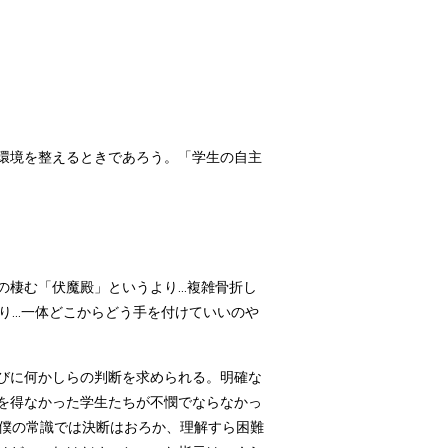
環境を整えるときであろう。「学生の自主
棲む「伏魔殿」というより...複雑骨折し
...一体どこからどう手を付けていいのや
びに何かしらの判断を求められる。明確な
を得なかった学生たちが不憫でならなかっ
た僕の常識では決断はおろか、理解すら困難