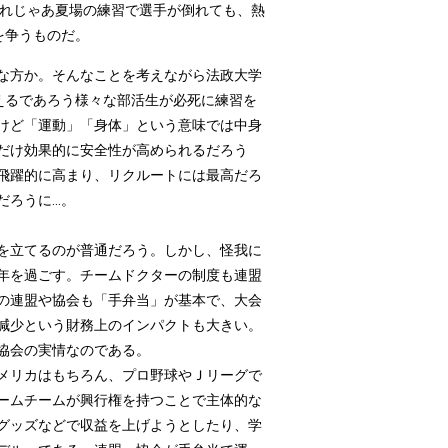
それじゃあ夏場の練習で選手が倒れても、熱
を争うものだ。
な方か。そんなことを考えながら法政大学
超えるであろう様々な部活生が必死に練習を
けど「運動」「身体」という意味では中身
だけ効果的に安全性が高められるだろう
飛躍的に高まり、リクルートには最高だろ
うに...。
を立てるのが普通だろう。しかし、怪我に
年を過ごす。チームドクターの制度も連盟
の連盟や協会も「手弁当」が基本で、大会
減少という財務上のインパクトも大きい。
協会の実情なのである。
メリカはもちろん、プロ野球やＪリーグで
ームチームが興行権を持つことで主体的な
グッズなどで収益を上げようとしたり、学