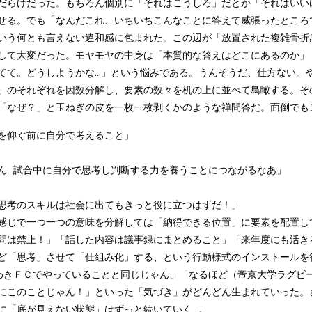
だらけだった。もちろん個別に「それはこうしろ」だとか「それはいい
せる。でも「なんだこれ、いちいちこんなことに答えて威張ったところで
いう何とも言えない違和感に包まれた。この辺が「放置された複雑骨折
して大変だった。モヤモヤの中身は「本質的な答えはどこにあるのか」
てて。どうしようかな...」という悩みである。うんそうだ、仕方ない
」のそれぞれを因数分解し、要素の数々を机の上に並べて鳥瞰する。そ
「なぜ？」と玉ねぎの皮を一枚一枚剥くかのような禅問答だ。面倒でも
を仰ぐ前に自分で考えること」
ん...試合中に自分で思考し判断する力を養うことにつながるなあ」
思考のスキルは社会に出てもきっと役に立つはずだ！」
感じで一つ一つの意味を分解しては「納得できる位置」に要素を配置し
問は禁止！」「話した内容は議事録にまとめること」「来年度にも活き
ど「思考」させて「仕組み化」する、という行動様式のインストールを
.いわきＦＣでやっていることと同じじゃん」「なるほど（帝京大学ラグ
にこのことじゃん！」といった「気づき」がどんどん生まれていった。
に「底が見えない状態」はずっと続いていく...。