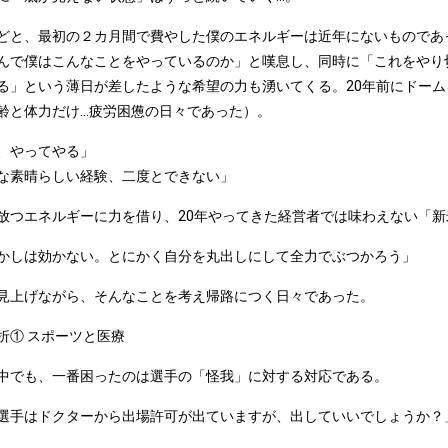
どと、最初の２カ月間で費やした僕のエネルギーは近年にないものであ
んで僕はこんなことをやっているのか」と嘆息し、同時に「これをやり
る」という薄日が差したような希望の力も湧いてくる。20年前にドー
齢と体力だけ...疲労困憊の日々であった）。
、やってやる」
な素晴らしい経験、二度とできない」
放つエネルギーに力を借り、20年やってきた経営者では味わえない「
かしは効かない。とにかく自分を丸出しにして全力でぶつかろう」
見上げながら、そんなことを考え帰路につく日々であった。
折① スポーツと医療
中でも、一番困ったのは選手の「怪我」に対する対応である。
選手はドクターから出場許可が出ていますが、出していいでしょうか？