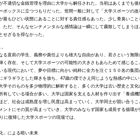
が不適切な金銭管理を理由に大学から解任された。当初はあくまでも後
ーボックスに立つつもりだった。世間一般に対して「大学スポーツの改
が最もひどい状態にあることに対する責任感もあった。少し青臭いこと
。ただ、そんなセンチメンタルな感情論は一瞬にして霧散してしまうほ
とせざるを得なかった。
..。
なる直前の学生、義務や責任よりも雄大な自由があり、若さという無限
輝く存在、そして大学スポーツの可能性の大きさもあらためて感じるこ
いる現代において、夢や目標に向かい純粋に全力を注ぐ１５０名の集団
にギラギラとした輝きを放ち、47歳の僕でさえ同じような熱感の中に
大学そのものを多少物理的に解析すると、多くの大学は古い歴史と文化
所有している場合が多い。大学は国家を支える人材を作り出す「養成機
ほど、社会は成熟度を増し民度は高まっていく。大学同士が競い合うこ
メントにその質が高まっていき、大学のみならず国家も成長する循環が
振りに復帰した大学スポーツの現場では、
化」による暗い未来