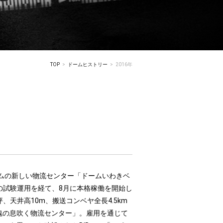
TOP
ドームヒストリー
2016年
ームの新しい物流センター「ドームいわきベ
らの試験運用を経て、8月に本格稼働を開始し
坪、天井高10m、搬送コンベヤ全長4.5km
魂の息吹く物流センター」。雇用を通じて