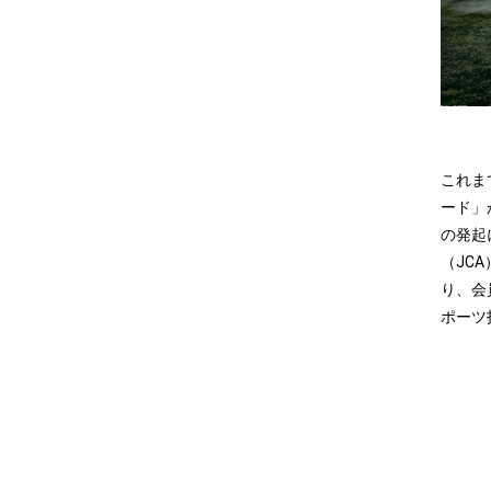
これま
ード」
の発起
（JC
り、会
ポーツ