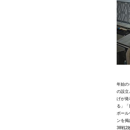
年始の
の設立
げが発
る」「
ボール
ンを掲
38戦