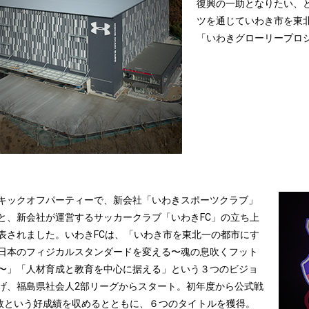
復興の一助となりたい、と
ツを通じていわき市を東
「いわきグローリープロ
キックオフパーティーで、新会社「いわきスポーツクラブ」
と、新会社が運営するサッカークラブ「いわきFC」の立ち上
表されました。いわきFCは、「いわき市を東北一の都市にす
日本のフィジカルスタンダードを変える〜魂の息吹くフット
〜」「人材育成と教育を中心に据える」という３つのビジョ
げ、福島県社会人2部リーグからスタート。初年度から公式戦
2敗という好成績を収めるとともに、６つのタイトルを獲得。